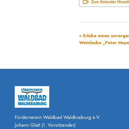
Zum Kalender Hinzu
Veranstaltung-
«
Erlebe einen unverges
Weinlaube „Peter Mayer
Navigation
Förderverein Waldbad Waldkraiburg e.V.
Johann Glatt (1. Vorsitzender)