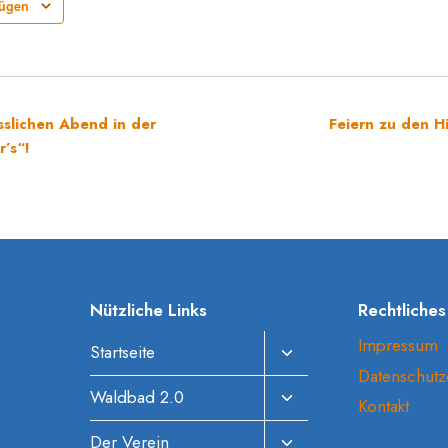
fügen
slichen Abend in der
Feiern zu den H
’s“!
Nützliche Links
Rechtliches
Impressum
Untermenü
Startseite
Datenschutz
Umschalten
Untermenü
Waldbad 2.0
Kontakt
Umschalten
Untermenü
Der Verein