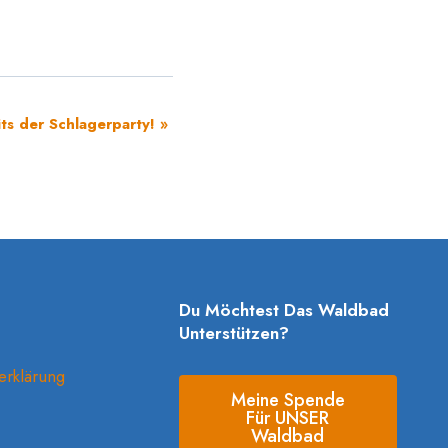
its der Schlagerparty!
»
Du Möchtest Das Waldbad
Unterstützen?
erklärung
Meine Spende
Für UNSER
Waldbad