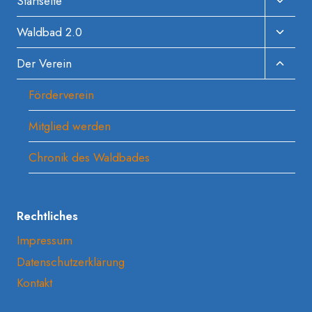
Unter
Startseite
Umscha
Unter
Waldbad 2.0
Umscha
Unter
Der Verein
Umscha
Förderverein
Mitglied werden
Chronik des Waldbades
Rechtliches
Impressum
Datenschutzerklärung
Kontakt