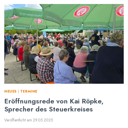
D
E
R
C
O
C
K
T
A
I
L
-
T
I
M
NEUES
|
TERMINE
E
Eröffnungsrede von Kai Röpke,
&
Sprecher des Steuerkreises
L
I
W
Veröffentlicht am
29.05.2025
A