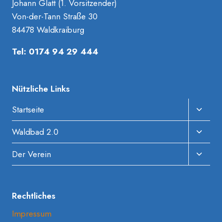
Johann Glatt (1. Vorsitzender)
Von-der-Tann Straße 30
84478 Waldkraiburg
Tel: 0174 94 29 444
Nützliche Links
Unter
Startseite
Umscha
Unter
Waldbad 2.0
Umscha
Unter
Der Verein
Umscha
Rechtliches
Impressum