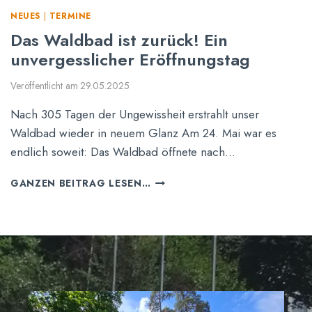
K
NEUES
|
TERMINE
A
Das Waldbad ist zurück! Ein
I
unvergesslicher Eröffnungstag
R
Ö
P
Veröffentlicht am
29.05.2025
K
Nach 305 Tagen der Ungewissheit erstrahlt unser
E
,
Waldbad wieder in neuem Glanz Am 24. Mai war es
S
endlich soweit: Das Waldbad öffnete nach…
P
R
D
GANZEN BEITRAG LESEN…
E
A
C
S
H
W
E
A
R
L
D
D
E
B
S
A
S
D