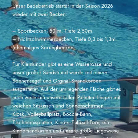
S
Unser Badebetrieb startet in der Saison 2026
L
wieder mit zwei Becken:
I
C
H
– Sportbecken, 50 m, Tiefe 2,50m
E
– Nichtschwimmerbecken, Tiefe 0,3 bis 1,3m
R
(ehemaliges Sprungbecken)
E
R
Ö
Für Kleinkinder gibt es eine Wasseroase und
F
unser großer Sandstrand wurde mit einem
F
Sonnensegel und Orginal-Strandkörben
N
U
ausgestattet. Auf der umliegenden Fläche gibt es
N
auch weiterhin unsere tollen Palletten-Liegen mit
G
weichen Sitzkissen und Sonnenschirmen.
S
Kiosk, Volleyballplatz, Boccia-Bahn,
T
A
Tischtennisplatten, Kinder-Fußball-Tore, ein
G
Kindersandkasten und unsere große Liegewiese