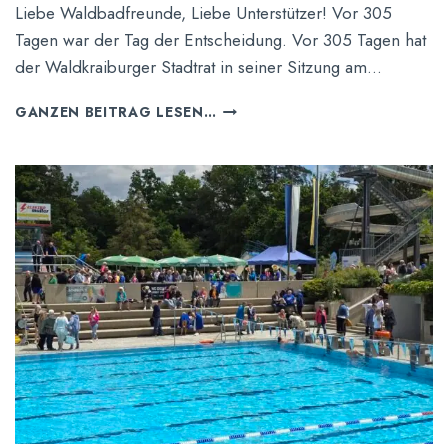
Liebe Waldbadfreunde, Liebe Unterstützer! Vor 305
N
Z
Tagen war der Tag der Entscheidung. Vor 305 Tagen hat
E
der Waldkraiburger Stadtrat in seiner Sitzung am…
N
-
E
GANZEN BEITRAG LESEN…
Z
R
E
Ö
I
F
T
F
!
N
U
N
G
S
R
E
D
E
V
O
N