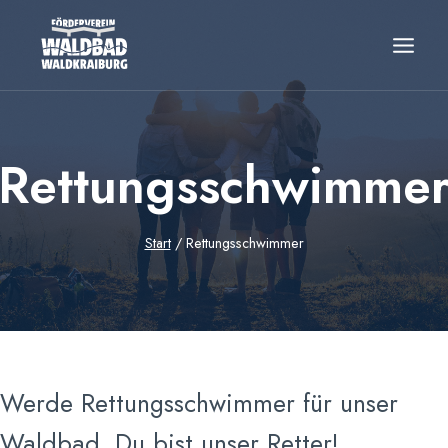
Zum
Inhalt
springen
Rettungsschwimme
Start
/
Rettungsschwimmer
Werde Rettungsschwimmer für unser
Waldbad. Du bist unser Retter!