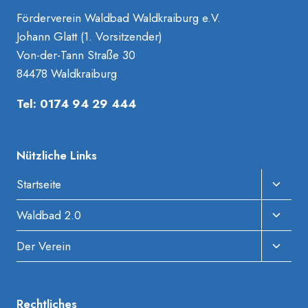
Förderverein Waldbad Waldkraiburg e.V.
Johann Glatt (1. Vorsitzender)
Von-der-Tann Straße 30
84478 Waldkraiburg
Tel: 0174 94 29 444
Nützliche Links
Unter
Startseite
Umscha
Unter
Waldbad 2.0
Umscha
Unter
Der Verein
Umscha
Rechtliches