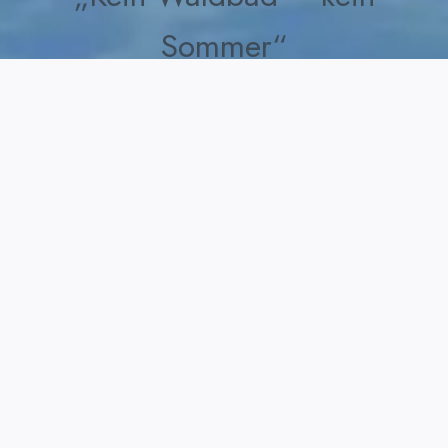
Sommer“
„Ohne Waldbad fehlt Dir
was““
Wie das Waldbad nach
Waldkraiburg kam und was aus