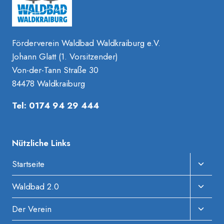
Förderverein Waldbad Waldkraiburg e.V.
Johann Glatt (1. Vorsitzender)
Von-der-Tann Straße 30
84478 Waldkraiburg
Tel: 0174 94 29 444
Nützliche Links
Unter
Startseite
Umscha
Unter
Waldbad 2.0
Umscha
Unter
Der Verein
Umscha