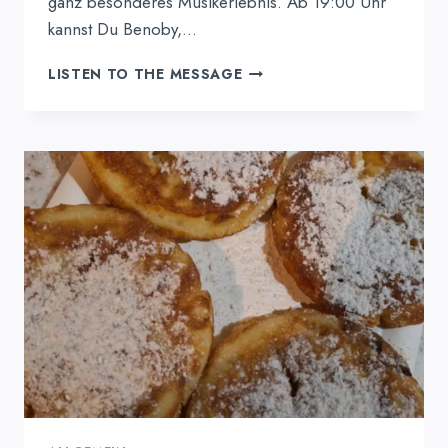
ganz besonderes Musikerlebnis. Ab 19:00 Uhr
kannst Du Benoby,…
BENOBY
LISTEN TO THE MESSAGE
ENGAGIERT
SICH
FÜR
DAS
WALDBAD
UND
LÄDT
ZUM
WEIHNACHTSKONZERT
IN
SEINER
HEIMAT
EIN!