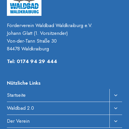
DIE
MISSION
WALDBAD
2025
Förderverein Waldbad Waldkraiburg e.V.
Johann Glatt (1. Vorsitzender)
Von-der-Tann Straße 30
84478 Waldkraiburg
Tel: 0174 94 29 444
Nützliche Links
Unter
Startseite
Umscha
Unter
Waldbad 2.0
Umscha
Unter
Der Verein
Umscha