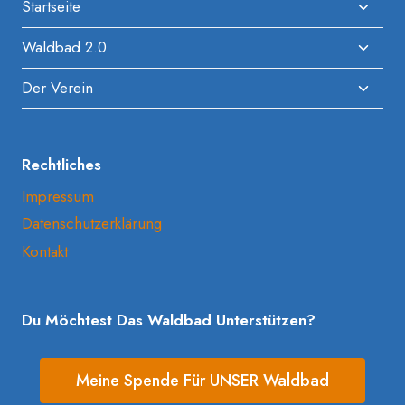
Unter
Startseite
Umscha
Unter
Waldbad 2.0
Umscha
Unter
Der Verein
Umscha
Rechtliches
Impressum
Datenschutzerklärung
Kontakt
Du Möchtest Das Waldbad Unterstützen?
Meine Spende Für UNSER Waldbad