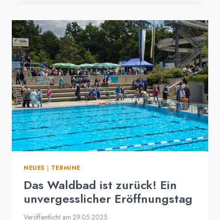
KAI
RÖPKE,
SPRECHER
DES
STEUERKREISES
NEUES
|
TERMINE
Das Waldbad ist zurück! Ein
unvergesslicher Eröffnungstag
Veröffentlicht am
29.05.2025