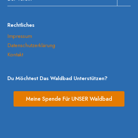
Umscha
Rechtliches
Impressum
Datenschutzerklärung
Kontakt
Du Möchtest Das Waldbad Unterstützen?
Meine Spende Für UNSER Waldbad