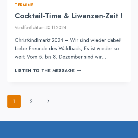
TERMINE
Cocktail-Time & Liwanzen-Zeit !
Veröffentlicht am
30.11.2024
Christkindlmarkt 2024 – Wir sind wieder dabei!
Liebe Freunde des Waldbads, Es ist wieder so
weit: Vom 5. bis 8. Dezember sind wir…
COCKTAIL-
LISTEN TO THE MESSAGE
TIME
&
LIWANZEN-
ZEIT
Seitennavigation
Nächste
1
2
!
Seite