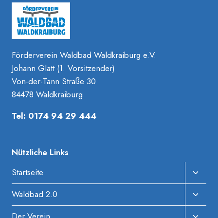
Förderverein Waldbad Waldkraiburg e.V.
Johann Glatt (1. Vorsitzender)
Von-der-Tann Straße 30
84478 Waldkraiburg
Tel: 0174 94 29 444
Nützliche Links
Unter
Startseite
Umscha
Unter
Waldbad 2.0
Umscha
Unter
Der Verein