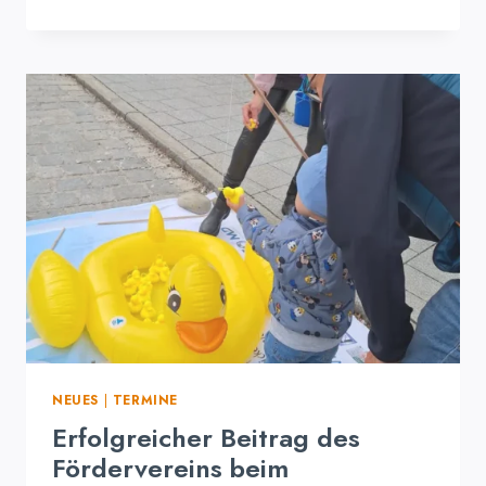
WALDBAD
IST
ZURÜCK!
EIN
UNVERGESSLICHER
ERÖFFNUNGSTAG
NEUES
|
TERMINE
Erfolgreicher Beitrag des
Fördervereins beim