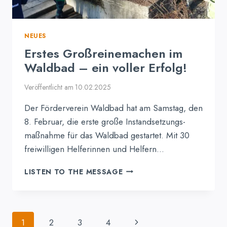
NEUES
Erstes Großreinemachen im
Waldbad – ein voller Erfolg!
Veröffentlicht am
10.02.2025
Der Förderverein Waldbad hat am Samstag, den
8. Februar, die erste große Instandsetzungs­
maßnahme für das Waldbad gestartet. Mit 30
freiwilligen Helferinnen und Helfern…
ERSTES
LISTEN TO THE MESSAGE
GROSSREINEMACHEN I
M W
ALDBAD –
E
Seitennavigation
Nächste
1
2
3
4
IN V