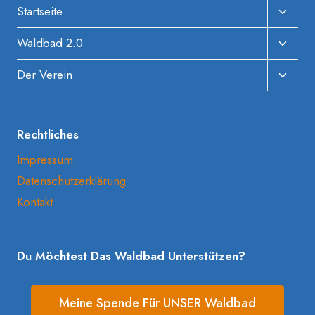
Unter
Startseite
Umscha
Unter
Waldbad 2.0
Umscha
Unter
Der Verein
Umscha
Rechtliches
Impressum
Datenschutzerklärung
Kontakt
Du Möchtest Das Waldbad Unterstützen?
Meine Spende Für UNSER Waldbad