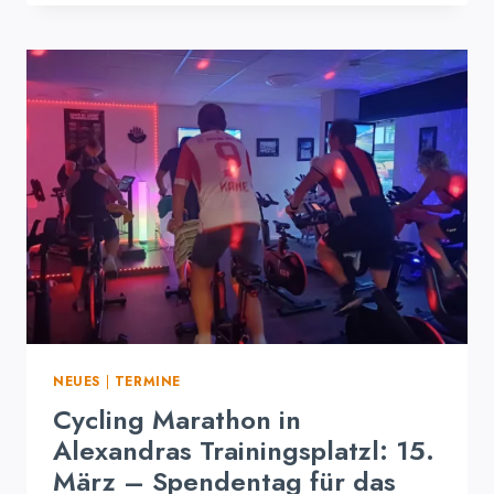
ARBEITSEINSATZ
IM
WALDBAD:
INSTANDSETZUNGSARBEI
SCHREITEN
VORAN
NEUES
|
TERMINE
Cycling Marathon in
Alexandras Trainingsplatzl: 15.
März – Spendentag für das