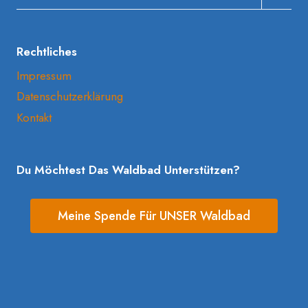
Umscha
Rechtliches
Impressum
Datenschutzerklärung
Kontakt
Du Möchtest Das Waldbad Unterstützen?
Meine Spende Für UNSER Waldbad