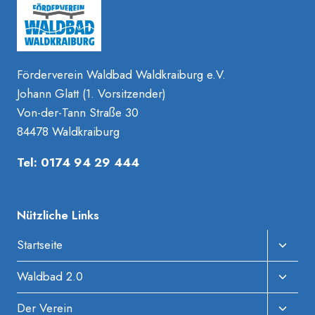
Förderverein Waldbad Waldkraiburg e.V.
Johann Glatt (1. Vorsitzender)
Von-der-Tann Straße 30
84478 Waldkraiburg
Tel: 0174 94 29 444
Nützliche Links
Unter
Startseite
Umscha
Unter
Waldbad 2.0
Umscha
Unter
Der Verein