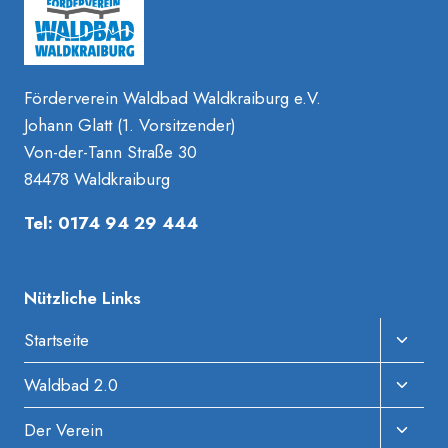
Förderverein Waldbad Waldkraiburg e.V.
Johann Glatt (1. Vorsitzender)
Von-der-Tann Straße 30
84478 Waldkraiburg
Tel: 0174 94 29 444
Nützliche Links
Unter
Startseite
Umscha
Unter
Waldbad 2.0
Umscha
Unter
Der Verein