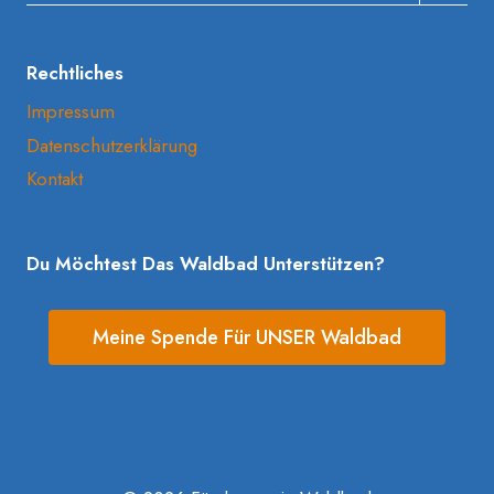
Umscha
Rechtliches
Impressum
Datenschutzerklärung
Kontakt
Du Möchtest Das Waldbad Unterstützen?
Meine Spende Für UNSER Waldbad