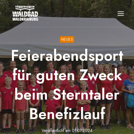
Zum
Inhalt
springen
NEUES
Feierabendsport
für guten Zweck
beim Sterntaler
Benefizlauf
Veröffentlicht am
01.07.2024