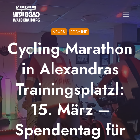
Zum
Inhalt
springen
NEUES
TERMINE
Cycling Marathon
in Alexandras
Trainingsplatzl:
15. März –
Spendentag für