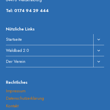
Tel: 0174 94 29 444
Nützliche Links
Unter
Startseite
Umscha
Unter
Waldbad 2.0
Umscha
Unter
Der Verein
Umscha
Rechtliches
Impressum
Datenschutzerklärung
Kontakt