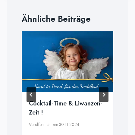
Ähnliche Beiträge
Cocktail-Time & Liwanzen-
Zeit !
Veröffentlicht am
30.11.2024
V