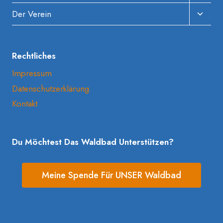
Umscha
Unter
Der Verein
Umscha
Rechtliches
Impressum
Datenschutzerklärung
Kontakt
Du Möchtest Das Waldbad Unterstützen?
Meine Spende Für UNSER Waldbad