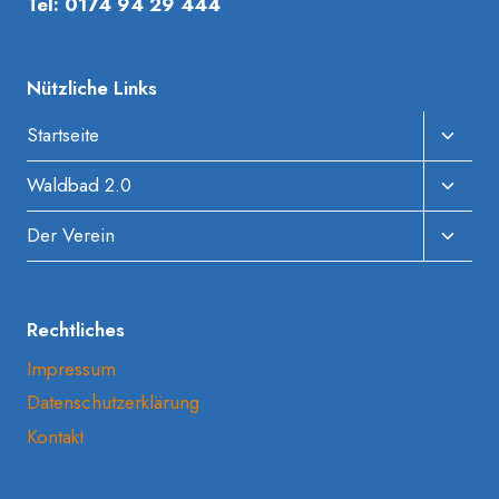
Tel: 0174 94 29 444
Nützliche Links
Unter
Startseite
Umscha
Unter
Waldbad 2.0
Umscha
Unter
Der Verein
Umscha
Rechtliches
Impressum
Datenschutzerklärung
Kontakt