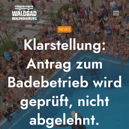
Zum
Inhalt
springen
NEUES
Klarstellung:
Antrag zum
Badebetrieb wird
geprüft, nicht
abgelehnt.