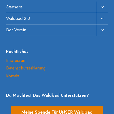
Unter
Startseite
Umscha
Unter
Waldbad 2.0
Umscha
Unter
Der Verein
Umscha
Rechtliches
Impressum
Datenschutzerklärung
Kontakt
Du Möchtest Das Waldbad Unterstützen?
Meine Spende Für UNSER Waldbad