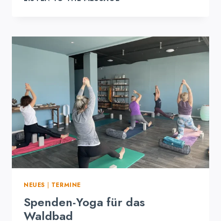
MARATHON
IN
ALEXANDRAS
TRAININGSPLATZL:
15.
MÄRZ
–
SPENDENTAG
FÜR
DAS
WALDBAD
NEUES
|
TERMINE
Spenden-Yoga für das
Waldbad