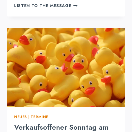
ERFOLGREICHER
LISTEN TO THE MESSAGE
BEITRAG
DES
FÖRDERVEREINS
BEIM
VERKAUFSOFFENEN
SONNTAG
NEUES
|
TERMINE
Verkaufsoffener Sonntag am