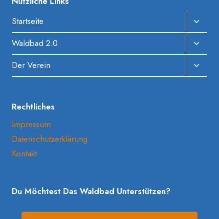
Nützliche Links
Unter
Startseite
Umscha
Unter
Waldbad 2.0
Umscha
Unter
Der Verein
Umscha
Rechtliches
Impressum
Datenschutzerklärung
Kontakt
Du Möchtest Das Waldbad Unterstützen?