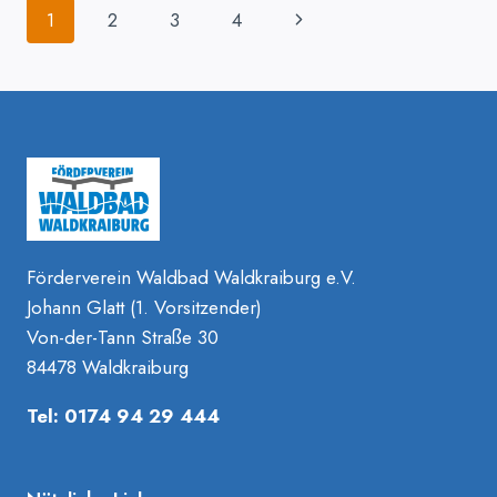
Seitennavigation
Nächste
1
2
3
4
IN V
OLLER E
Seite
RFOLG!
Förderverein Waldbad Waldkraiburg e.V.
Johann Glatt (1. Vorsitzender)
Von-der-Tann Straße 30
84478 Waldkraiburg
Tel: 0174 94 29 444